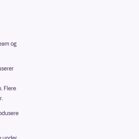
team og
userer
. Flere
r.
produsere
e under