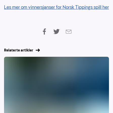
Les mer om vinnersjanser for Norsk Tippings spill her
Relaterte artikler