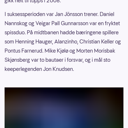
gikk helt til topps i 2008.
I suksessperioden var Jan Jönsson trener. Daniel
Nannskog og Veigar Pall Gunnarsson var en fryktet
spissduo. På midtbanen hadde bæringene spillere
som Henning Hauger, Alanzinho, Christian Keller og
Pontus Farnerud. Mike Kjølø og Morten Morisbak
Skjønsberg var to bautaer i forsvar, og i mål sto
keeperlegenden Jon Knudsen.