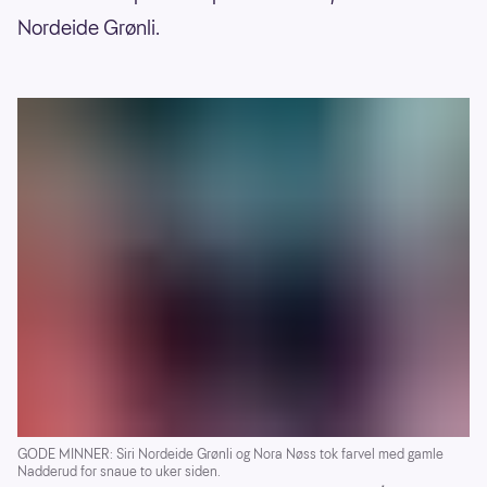
Nordeide Grønli.
GODE MINNER: Siri Nordeide Grønli og Nora Nøss tok farvel med gamle
Nadderud for snaue to uker siden.