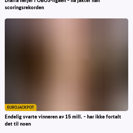
Diarra herjer i OBOS-ligaen – nå jakter han
scoringsrekorden
EUROJACKPOT
Endelig svarte vinneren av 15 mill. – har ikke fortalt
det til noen