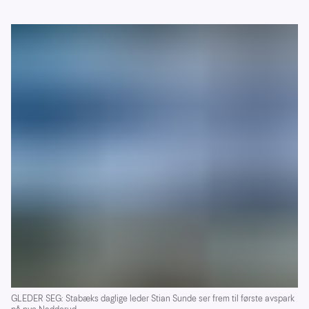
GLEDER SEG: Stabæks daglige leder Stian Sunde ser frem til første avspark