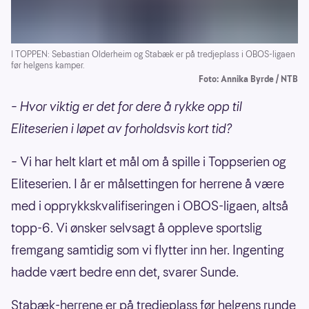
I TOPPEN: Sebastian Olderheim og Stabæk er på tredjeplass i OBOS-ligaen
før helgens kamper.
Foto: Annika Byrde / NTB
– Hvor viktig er det for dere å rykke opp til
Eliteserien i løpet av forholdsvis kort tid?
–
Vi har helt klart et mål om å spille i Toppserien og
Eliteserien. I år er målsettingen for herrene å være
med i opprykkskvalifiseringen i OBOS-ligaen, altså
topp-6. Vi ønsker selvsagt å oppleve sportslig
fremgang samtidig som vi flytter inn her. Ingenting
hadde vært bedre enn det, svarer Sunde.
Stabæk-herrene er på tredjeplass før helgens runde