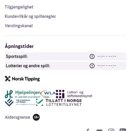
Tilgjengelighet
Kundevilkår og spilleregler
Varslingskanal
Åpningstider
Sportsspill:
--:-- - --:--
Lotterier og andre spill:
--:-- - --:--
Andre lenker
Aldersgrense
18 år