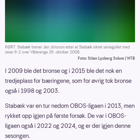
RØRT: Stabæk-trener Jan Jönsson etter at Stabæk sikret seriegullet med
seier 6-2 over Vålerenga 26. oktober 2008.
Foto: Stian Lysberg Solum / NTB
I 2009 ble det bronse og i 2015 ble det nok en
tredjeplass for bæringene, som for øvrig tok bronse
også i 1998 og 2003.
Stabæk var en tur nedom OBOS-ligaen i 2013, men
rykket opp igjen på første forsøk. De var i OBOS-
ligaen også i 2022 og 2024, og er der igjen denne
sesongen.