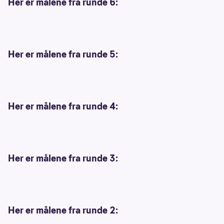
Her er målene fra runde 6:
Her er målene fra runde 5:
Her er målene fra runde 4:
Her er målene fra runde 3:
Her er målene fra runde 2: