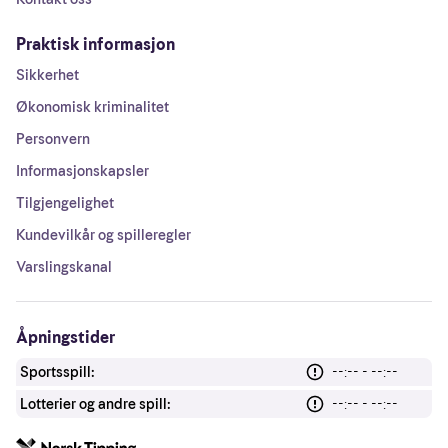
Praktisk informasjon
Sikkerhet
Økonomisk kriminalitet
Personvern
Informasjonskapsler
Tilgjengelighet
Kundevilkår og spilleregler
Varslingskanal
Åpningstider
Sportsspill:
--:-- - --:--
Lotterier og andre spill:
--:-- - --:--