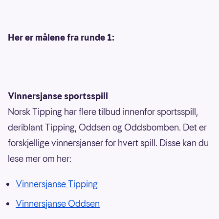
Her er målene fra runde 1:
Vinnersjanse sportsspill
Norsk Tipping har flere tilbud innenfor sportsspill,
deriblant Tipping, Oddsen og Oddsbomben. Det er
forskjellige vinnersjanser for hvert spill. Disse kan du
lese mer om her:
Vinnersjanse Tipping
Vinnersjanse Oddsen