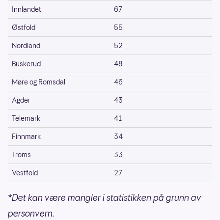
Innlandet
67
Østfold
55
Nordland
52
Buskerud
48
Møre og Romsdal
46
Agder
43
Telemark
41
Finnmark
34
Troms
33
Vestfold
27
*Det kan være mangler i statistikken på grunn av
personvern.