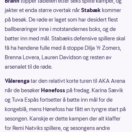
Brann
topper tabellen etter seks spilte kamper, og
jakter et enda større overtak når
Stabæk
kommer
på besøk. De røde er laget som har desidert flest
ballberøringer inne i motstandernes boks, og de
bøtter inn med mål. Stabæks defensive spillere skal
få ha hendene fulle med å stoppe Dilja Yr Zomers,
Brenna Lovera, Lauren Davidson og resten av
arsenalet til de røde.
Vålerenga
tar den relativt korte turen til AKA Arena
når de besøker
Hønefoss
på fredag. Karina Sævik
og Tuva Espås fortsetter å bøtte inn mål for de
kongeblå, mens Hønefoss har fått en tyngre start på
sesongen. Kanskje er dette kampen der alt klaffer
for Remi Natviks spillere, og sesongens andre