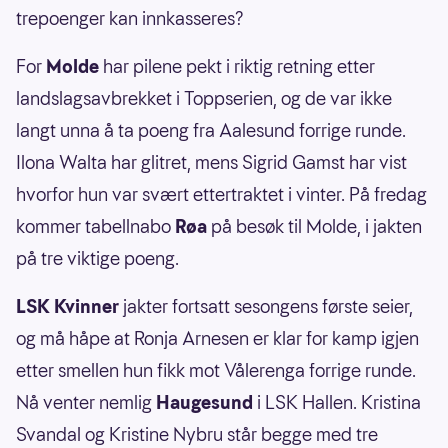
trepoenger kan innkasseres?
For
Molde
har pilene pekt i riktig retning etter
landslagsavbrekket i Toppserien, og de var ikke
langt unna å ta poeng fra Aalesund forrige runde.
Ilona Walta har glitret, mens Sigrid Gamst har vist
hvorfor hun var svært ettertraktet i vinter. På fredag
kommer tabellnabo
Røa
på besøk til Molde, i jakten
på tre viktige poeng.
LSK Kvinner
jakter fortsatt sesongens første seier,
og må håpe at Ronja Arnesen er klar for kamp igjen
etter smellen hun fikk mot Vålerenga forrige runde.
Nå venter nemlig
Haugesund
i LSK Hallen. Kristina
Svandal og Kristine Nybru står begge med tre