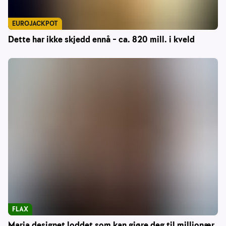
EUROJACKPOT
Dette har ikke skjedd ennå – ca. 820 mill. i kveld
FLAX
Maria designet loddet som kan gjøre deg til millionær