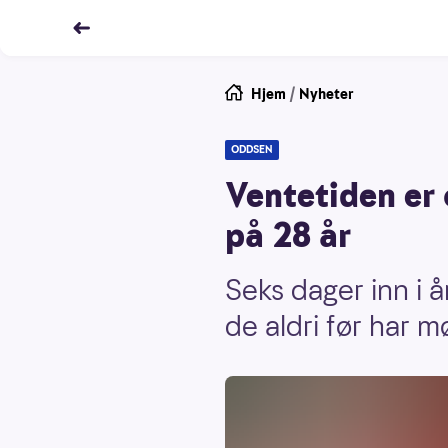
Hjem
/
Nyheter
ODDSEN
Ventetiden er 
på 28 år
Seks dager inn i å
de aldri før har mø