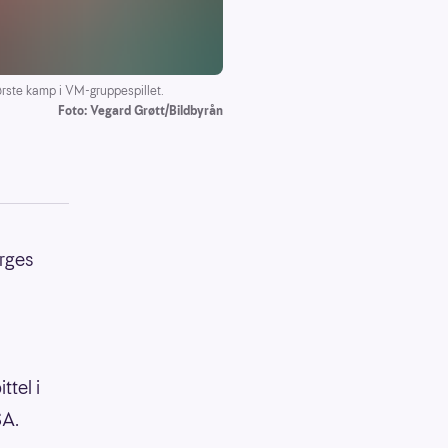
ørste kamp i VM-gruppespillet.
Foto: Vegard Grøtt/Bildbyrån
rges
ttel i
SA.