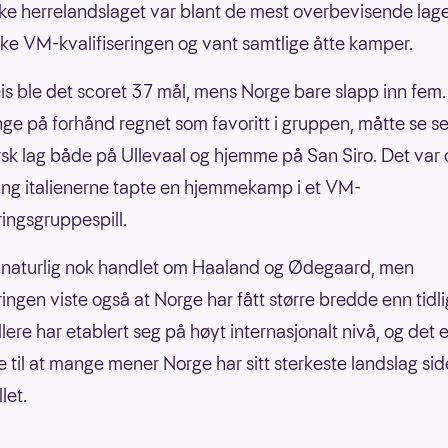
ke herrelandslaget var blant de mest overbevisende lag
ke VM-kvalifiseringen og vant samtlige åtte kamper.
s ble det scoret 37 mål, mens Norge bare slapp inn fem. I
e på forhånd regnet som favoritt i gruppen, måtte se se
rsk lag både på Ullevaal og hjemme på San Siro. Det var
ang italienerne tapte en hjemmekamp i et VM-
ringsgruppespill.
naturlig nok handlet om Haaland og Ødegaard, men
ringen viste også at Norge har fått større bredde enn tidli
llere har etablert seg på høyt internasjonalt nivå, og det 
 til at mange mener Norge har sitt sterkeste landslag si
let.