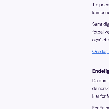
Tre poen
kampene
Samtidig
fotballv
også ett
Onsdag k
Endelig
Da domme
de norsk
klar for
For Erli