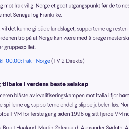
g mot Irak vil gi Norge et godt utgangspunkt før de to ne
 mot Senegal og Frankrike.
 vil det kunne gi både landslaget, supporterne og resten
erdenen tro på at Norge kan være med å prege mestersk
er gruppespillet.
l. 00.00: Irak - Norge
(TV 2 Direkte)
 tilbake i verdens beste selskap
ren blåste av kvalifiseringskampen mot Italia i fjor høs
e spillerne og supporterne endelig slippe jubelen løs. No
 fotball-VM for første gang siden 1998 og sitt fjerde VM n
ng Braut Haaland, Martin Ødegaard, Alexander Sørloth, A