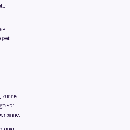
ste
 av
apet
t, kunne
rge var
oensinne.
ntonio