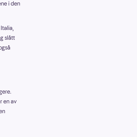
ene i den
talia,
g slått
 også
gere.
er en av
den