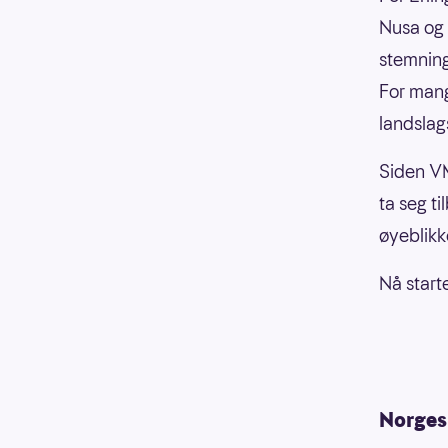
Nusa og 
stemnin
For mang
landslag
Siden VM
ta seg ti
øyeblikk
Nå start
Norges 