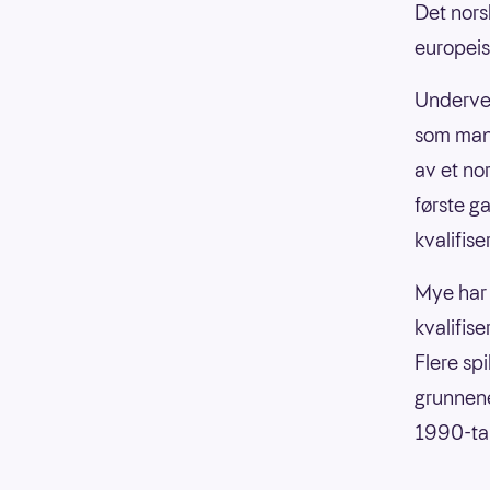
Det nors
europeis
Undervei
som mang
av et no
første g
kvalifise
Mye har 
kvalifise
Flere spi
grunnene
1990-tal