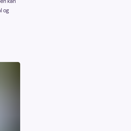
pen kan
l og