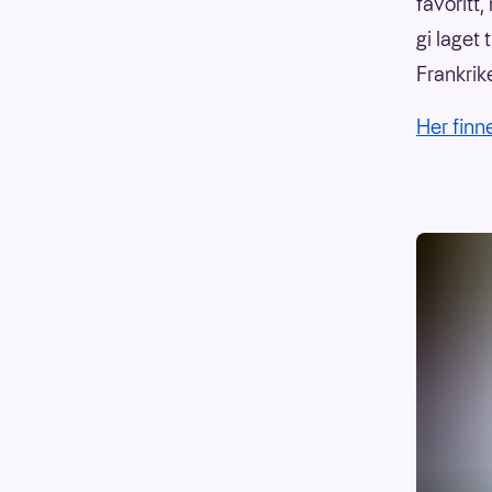
favoritt
gi laget
Frankrike
Her finn