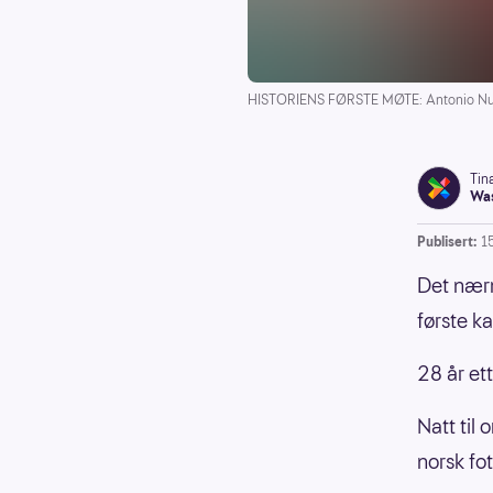
HISTORIENS FØRSTE MØTE: Antonio Nusa og 
Tin
Was
Publisert:
1
Det nærm
første k
28 år ett
Natt til 
norsk fo