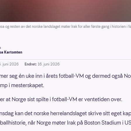
resten av det norske landslaget møter Irak for aller første gang i historien i f
a
a Kartomten
5. juni 2026
Endret:
16. juni 2026
er seg én uke inn i årets fotball-VM og dermed også No
amp i mesterskapet.
er at Norge sist spilte i fotball-VM er ventetiden over.
onsdag kan det norske herrelandslaget skrive sitt eget kapi
tballhistorie, når Norge møter Irak på Boston Stadium i U