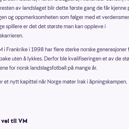
resten av landslaget blir dette første gang de får kjenne
gen og oppmerksomheten som følger med et verdensmes
e spillere er det det største man kan oppleve i
skarrieren.
 i Frankrike i 1998 har flere sterke norske generasjoner 
lbake uten å lykkes. Derfor ble kvalifiseringen et av de st
ene for norsk landslagsfotball på mange år.
er et nytt kapittel når Norge møter Irak i åpningskampen.
vei til VM