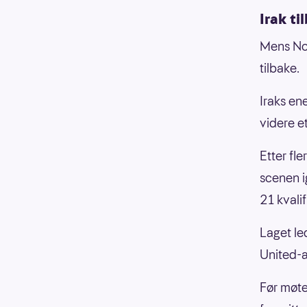
Irak ti
Mens Nor
tilbake.
Iraks en
videre et
Etter fl
scenen ig
21 kvali
Laget le
United-a
Før møte