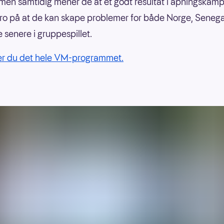
, men samtidig mener de at et godt resultat i åpningskam
 tro på at de kan skape problemer for både Norge, Senega
 senere i gruppespillet.
er du det hele VM-programmet.