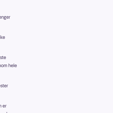
enger
kke
rste
nnom hele
ster
m er