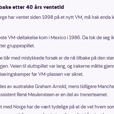
lbake etter 40 års ventetid
ge har ventet siden 1998 på et nytt VM, må Irak enda l
este VM-deltakelse kom i Mexico i 1986. Da tok de seg i
ter gruppespillet.
ere tiår med mislykkede forsøk er de nå tilbake på den stø
jen. Veien til sluttspillet var lang, og irakerne måtte gje
fiseringskamper før VM-plassen var sikret.
des av australske Graham Arnold, mens tidligere Manche
ssistent René Meulensteen er en del av trenerteamet.
t med Norge har de vært tydelige på at de vet hvem so