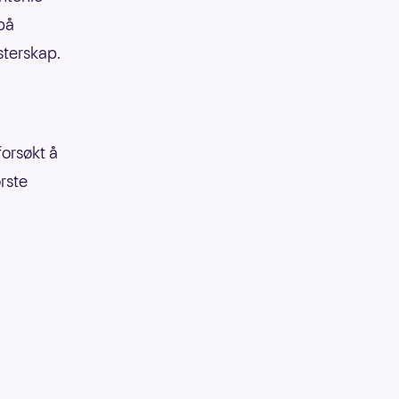
 på
terskap.
forsøkt å
ørste