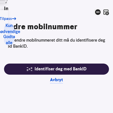
Vi bruker
informasjonskapsler
Spill
Aldersgrense
Tilpass
Vårt
Endre mobilnummer
formål
Kun
med
nødvendige
Godta
informasjonskapsler
For å endre mobilnummeret ditt må du identifisere deg
alle
er
med BankID.
blant
annet:
Nettsidene
Identifiser deg med BankID
skal
fungere
Avbryt
teknisk
Samle
inn
statistikk
for