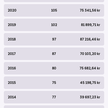
2020
105
75 341,56 kr
2019
102
81 899,71 kr
2018
97
87 216,46 kr
2017
87
70 103,20 kr
2016
80
75 682,64 kr
2015
75
45 198,75 kr
2014
77
39 697,23 kr