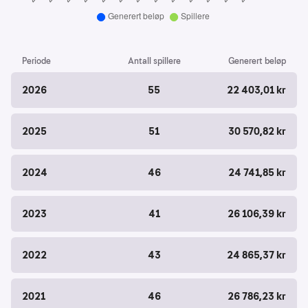
2024-08-31: 6 653,72 kroner, 46 spillere
2024-12-31: 10 545,15 kroner, 46 spillere
2025-04-30: 9 695,20 kroner, 48 spillere
2025-08-31: 10 384,53 kroner, 49 spillere
Periode
Antall spillere
Generert beløp
2025-12-31: 10 491,09 kroner, 51 spillere
2026-04-30: 11 740,88 kroner, 51 spillere
2026
55
22 403,01 kr
2025
51
30 570,82 kr
2024
46
24 741,85 kr
2023
41
26 106,39 kr
2022
43
24 865,37 kr
2021
46
26 786,23 kr