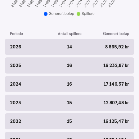
2024-04-30: 3 755,52 kroner, 16 spillere
2024-08-31: 4 902,29 kroner, 16 spillere
2024-12-31: 8 488,56 kroner, 16 spillere
2025-04-30: 5 879,79 kroner, 17 spillere
2025-08-31: 5 529,38 kroner, 17 spillere
Periode
Antall spillere
Generert beløp
2025-12-31: 4 823,70 kroner, 16 spillere
2026-04-30: 3 732,90 kroner, 14 spillere
2026
14
8 665,92 kr
2025
16
16 232,87 kr
2024
16
17 146,37 kr
2023
15
12 807,48 kr
2022
15
16 125,47 kr