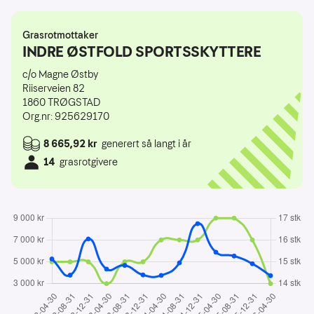
Grasrotmottaker
INDRE ØSTFOLD SPORTSSKYTTERE
c/o Magne Østby
Riiserveien 82
1860
TRØGSTAD
Org.nr: 925629170
8 665,92 kr
generert så langt i år
14
grasrotgivere
2022-04-30: 5 259,69 kroner, 15 spillere
2022-08-31: 3 776,50 kroner, 15 spillere
2022-12-31: 7 089,28 kroner, 15 spillere
2023-04-30: 4 336,80 kroner, 14 spillere
2023-08-31: 4 670,19 kroner, 15 spillere
2023-12-31: 3 800,49 kroner, 15 spillere