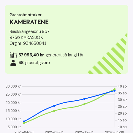
Grasrotmottaker
KAMERATENE
Bieskkángeaidnu 967
9736
KARASJOK
Org.nr: 934850041
57 996,40 kr
generert så langt i år
38
grasrotgivere
2025-04-30: 8 546,74 kroner, 13 spillere
2025-08-31: 18 145,22 kroner, 22 spillere
2025-12-31: 22 377,53 kroner, 27 spillere
2026-04-30: 27 433,19 kroner, 38 spillere