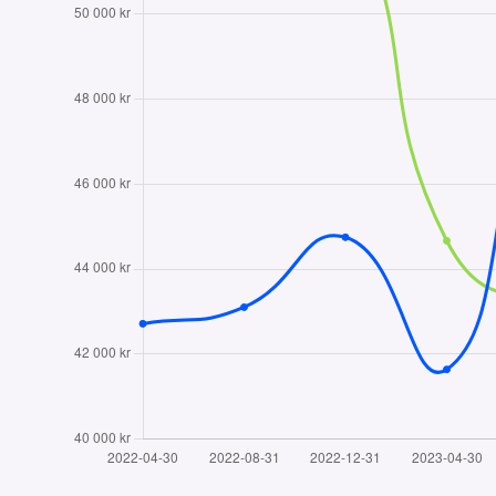
2024-04-30: 53 339,06 kroner, 220 spillere
2024-08-31: 44 551,13 kroner, 211 spillere
2024-12-31: 42 286,58 kroner, 215 spillere
2025-04-30: 44 942,19 kroner, 210 spillere
2025-08-31: 44 994,96 kroner, 214 spillere
2025-12-31: 48 311,80 kroner, 212 spillere
2026-04-30: 43 939,14 kroner, 215 spillere