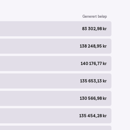
Generert beløp
83 302,98 kr
138 248,95 kr
140 176,77 kr
135 653,13 kr
130 566,98 kr
135 454,28 kr