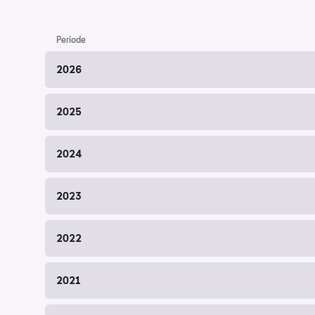
Periode
2026
2025
2024
2023
2022
2021