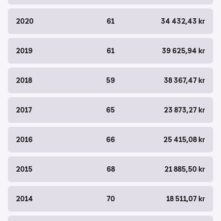
2020
61
34 432,43 kr
2019
61
39 625,94 kr
2018
59
38 367,47 kr
2017
65
23 873,27 kr
2016
66
25 415,08 kr
2015
68
21 885,50 kr
2014
70
18 511,07 kr