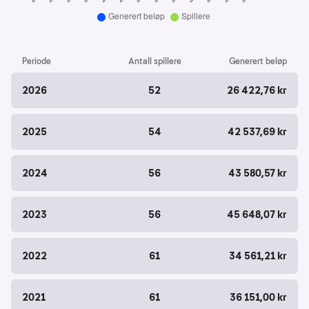
2024-08-31: 14 992,26 kroner, 58 spillere
2024-12-31: 15 056,49 kroner, 56 spillere
2025-04-30: 12 831,32 kroner, 55 spillere
2025-08-31: 14 661,93 kroner, 54 spillere
Periode
Antall spillere
Generert beløp
2025-12-31: 15 044,44 kroner, 54 spillere
2026-04-30: 14 541,03 kroner, 53 spillere
2026
52
26 422,76 kr
2025
54
42 537,69 kr
2024
56
43 580,57 kr
2023
56
45 648,07 kr
2022
61
34 561,21 kr
2021
61
36 151,00 kr