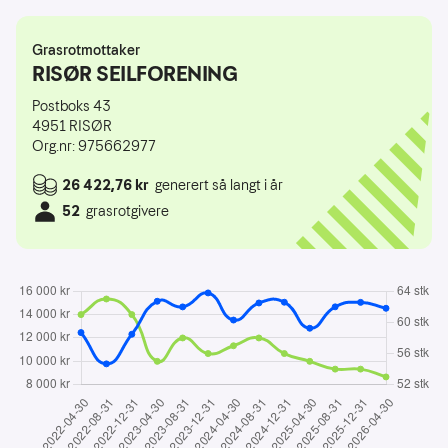
Grasrotmottaker
RISØR SEILFORENING
Postboks 43
4951
RISØR
Org.nr: 975662977
26 422,76 kr
generert så langt i år
52
grasrotgivere
2022-04-30: 12 460,63 kroner, 61 spillere
2022-08-31: 9 784,14 kroner, 63 spillere
2022-12-31: 12 316,44 kroner, 61 spillere
2023-04-30: 15 139,22 kroner, 55 spillere
2023-08-31: 14 656,80 kroner, 58 spillere
2023-12-31: 15 852,05 kroner, 56 spillere
2024-04-30: 13 531,82 kroner, 57 spillere