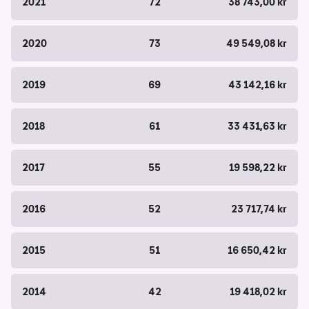
2021
72
38 743,00 kr
2020
73
49 549,08 kr
2019
69
43 142,16 kr
2018
61
33 431,63 kr
2017
55
19 598,22 kr
2016
52
23 717,74 kr
2015
51
16 650,42 kr
2014
42
19 418,02 kr