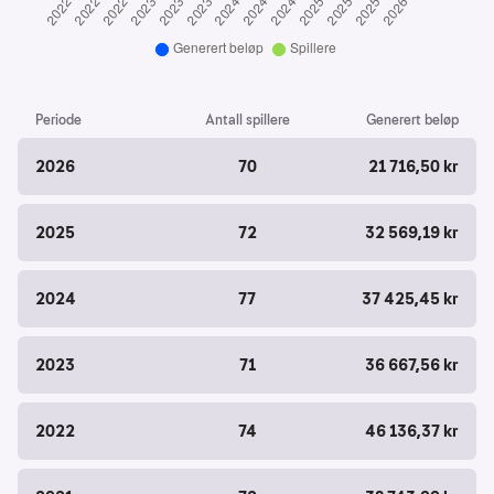
2024-04-30: 11 546,20 kroner, 75 spillere
2024-08-31: 13 762,17 kroner, 75 spillere
2024-12-31: 12 117,08 kroner, 77 spillere
2025-04-30: 11 367,21 kroner, 74 spillere
2025-08-31: 10 494,14 kroner, 72 spillere
Periode
Antall spillere
Generert beløp
2025-12-31: 10 707,84 kroner, 72 spillere
2026-04-30: 11 061,77 kroner, 70 spillere
2026
70
21 716,50 kr
2025
72
32 569,19 kr
2024
77
37 425,45 kr
2023
71
36 667,56 kr
2022
74
46 136,37 kr