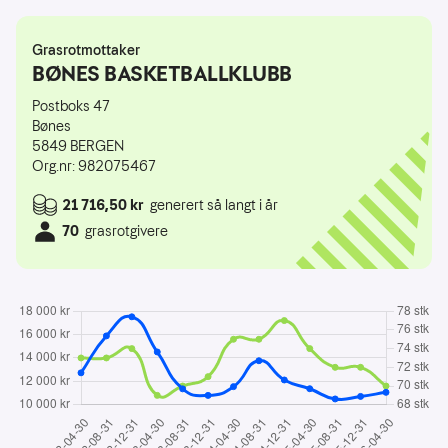
Grasrotmottaker
BØNES BASKETBALLKLUBB
Postboks 47
Bønes
5849
BERGEN
Org.nr: 982075467
21 716,50 kr
generert så langt i år
70
grasrotgivere
2022-04-30: 12 728,18 kroner, 73 spillere
2022-08-31: 15 888,13 kroner, 73 spillere
2022-12-31: 17 520,06 kroner, 74 spillere
2023-04-30: 14 514,77 kroner, 69 spillere
2023-08-31: 11 357,31 kroner, 70 spillere
2023-12-31: 10 795,48 kroner, 71 spillere