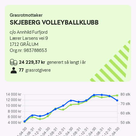
Grasrotmottaker
SKJEBERG VOLLEYBALLKLUBB
c/o Annhild Furfjord
Lærer Larsens vei 9
1712
GRÅLUM
Org.nr: 983788653
24 229,37 kr
generert så langt i år
77
grasrotgivere
2022-04-30: 4 521,31 kroner, 51 spillere
2022-08-31: 6 619,59 kroner, 56 spillere
2022-12-31: 6 384,24 kroner, 54 spillere
2023-04-30: 7 201,72 kroner, 57 spillere
2023-08-31: 8 826,52 kroner, 65 spillere
2023-12-31: 10 076,10 kroner, 64 spillere