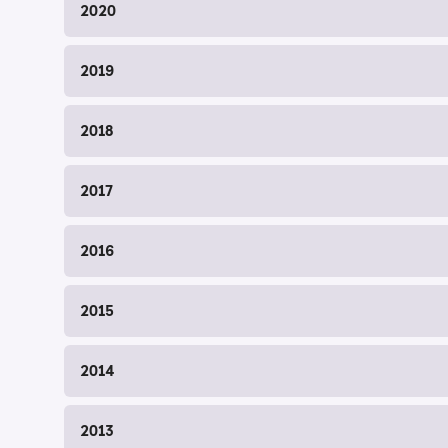
2020
2019
2018
2017
2016
2015
2014
2013