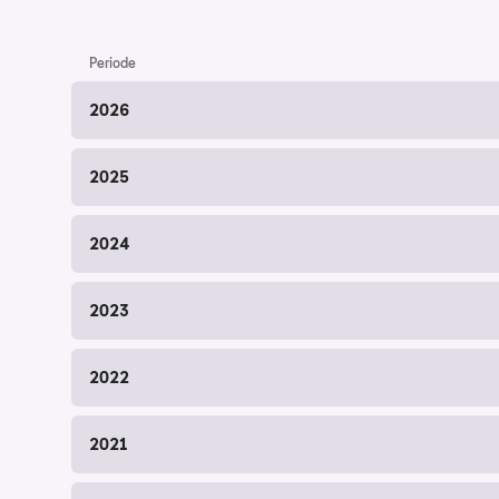
Periode
2026
2025
2024
2023
2022
2021