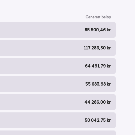
Generert beløp
85 500,46 kr
117 286,30 kr
64 491,79 kr
55 683,98 kr
44 286,00 kr
50 042,75 kr