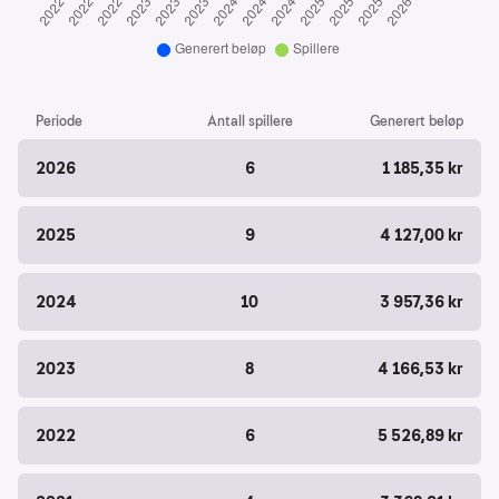
2024-04-30: 1 487,48 kroner, 9 spillere
2024-08-31: 1 135,48 kroner, 9 spillere
2024-12-31: 1 334,40 kroner, 10 spillere
2025-04-30: 1 797,39 kroner, 10 spillere
2025-08-31: 1 588,23 kroner, 9 spillere
Periode
Antall spillere
Generert beløp
2025-12-31: 741,38 kroner, 9 spillere
2026-04-30: 719,38 kroner, 7 spillere
2026
6
1 185,35 kr
2025
9
4 127,00 kr
2024
10
3 957,36 kr
2023
8
4 166,53 kr
2022
6
5 526,89 kr