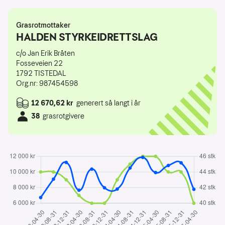
Grasrotmottaker
HALDEN STYRKEIDRETTSLAG
c/o Jan Erik Bråten
Fosseveien 22
1792
TISTEDAL
Org.nr: 987454598
12 670,62 kr
generert så langt i år
38
grasrotgivere
2022-04-30: 6 730,24 kroner, 44 spillere
2022-08-31: 9 078,44 kroner, 44 spillere
2022-12-31: 11 218,58 kroner, 43 spillere
2023-04-30: 7 670,73 kroner, 41 spillere
2023-08-31: 10 360,24 kroner, 40 spillere
2023-12-31: 7 976,96 kroner, 40 spillere