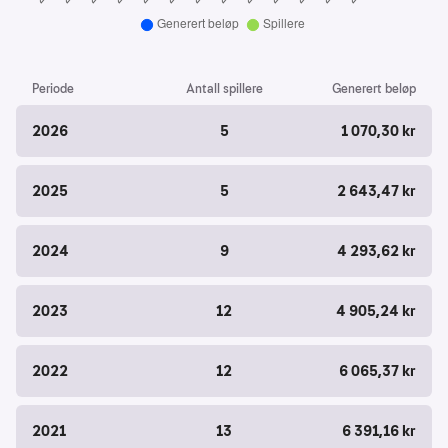
2024-08-31: 1 447,39 kroner, 10 spillere
2024-12-31: 1 311,02 kroner, 9 spillere
2025-04-30: 1 027,66 kroner, 7 spillere
2025-08-31: 882,61 kroner, 6 spillere
Periode
Antall spillere
Generert beløp
2025-12-31: 733,20 kroner, 5 spillere
2026-04-30: 624,40 kroner, 5 spillere
2026
5
1 070,30 kr
2025
5
2 643,47 kr
2024
9
4 293,62 kr
2023
12
4 905,24 kr
2022
12
6 065,37 kr
2021
13
6 391,16 kr