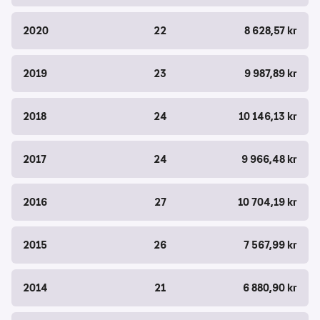
2020
22
8 628,57 kr
2019
23
9 987,89 kr
2018
24
10 146,13 kr
2017
24
9 966,48 kr
2016
27
10 704,19 kr
2015
26
7 567,99 kr
2014
21
6 880,90 kr