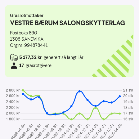
Grasrotmottaker
VESTRE BÆRUM SALONGSKYTTERLAG
Postboks 866
1306
SANDVIKA
Org.nr: 994878441
5 177,32 kr
generert så langt i år
17
grasrotgivere
2022-04-30: 2 675,37 kroner, 21 spillere
2022-08-31: 2 487,80 kroner, 20 spillere
2022-12-31: 2 560,25 kroner, 20 spillere
2023-04-30: 2 006,95 kroner, 17 spillere
2023-08-31: 1 974,33 kroner, 17 spillere
2023-12-31: 2 037,10 kroner, 17 spillere
2024-04-30: 2 251,35 kroner, 16 spillere