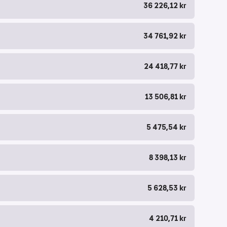
36 226,12 kr
34 761,92 kr
24 418,77 kr
13 506,81 kr
5 475,54 kr
8 398,13 kr
5 628,53 kr
4 210,71 kr