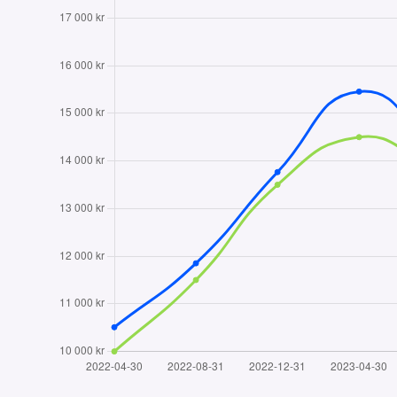
2024-04-30: 19 121,83 kroner, 80 spillere
2024-08-31: 15 170,79 kroner, 83 spillere
2024-12-31: 14 051,94 kroner, 84 spillere
2025-04-30: 15 216,98 kroner, 85 spillere
2025-08-31: 14 491,62 kroner, 85 spillere
2025-12-31: 15 584,63 kroner, 85 spillere
2026-04-30: 15 595,64 kroner, 86 spillere