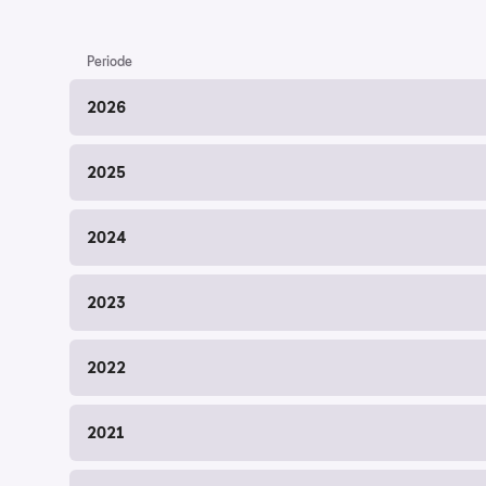
Periode
2026
2025
2024
2023
2022
2021