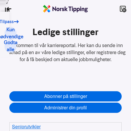
Vi bruker
Spill
informasjonskapsler
Tilbake
Tilpass
Vårt
formål
Ledige stillinger
Kun
med
nødvendige
Godta
informasjonskapsler
Velkommen til vår karriereportal. Her kan du sende inn
alle
er
søknad på en av våre ledige stillinger, eller registrere deg
blant
for å få beskjed om aktuelle jobbmuligheter.
annet:
Nettsidene
skal
fungere
teknisk
Samle
inn
statistikk
for