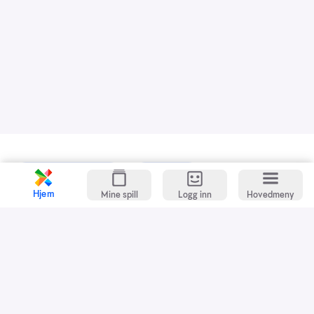
Kundeservice
Spillevett
Hjem
Mine spill
Logg inn
Hovedmeny
Snarveier
Grasrotandelen
Dette er Norsk Tipping
Jobb i Norsk Tipping
Nyhetsbrev