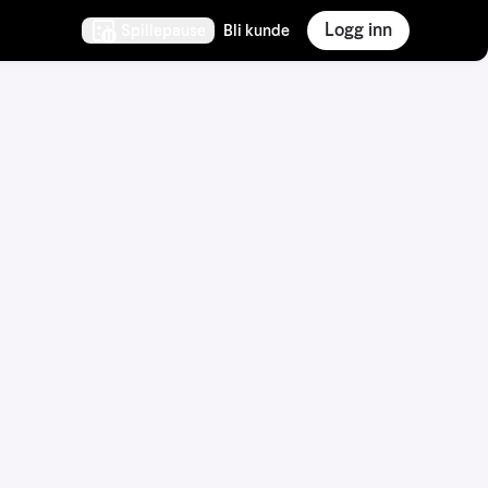
Logg inn
Spillepause
Bli kunde