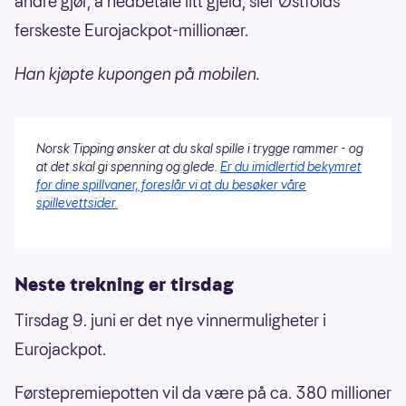
andre gjør, å nedbetale litt gjeld, sier Østfolds
ferskeste Eurojackpot-millionær.
Han kjøpte kupongen på mobilen.
Norsk Tipping ønsker at du skal spille i trygge rammer - og
at det skal gi spenning og glede.
Er du imidlertid bekymret
for dine spillvaner, foreslår vi at du besøker våre
spillevettsider.
Neste trekning er tirsdag
Tirsdag 9. juni er det nye vinnermuligheter i
Eurojackpot.
Førstepremiepotten vil da være på ca. 380 millioner