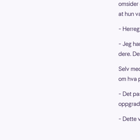
omsider 
at hun va
– Herreg
– Jeg ha
dere. Det
Selv med
om hva p
– Det pas
oppgrad
– Dette v