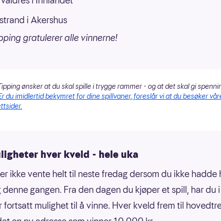
 Valdres i Innlandet
trand i Akershus
pping gratulerer alle vinnerne!
ipping ønsker at du skal spille i trygge rammer - og at det skal gi spenni
Er du imidlertid bekymret for dine spillvaner, foreslår vi at du besøker vår
ttsider.
igheter hver kveld - hele uka
er ikke vente helt til neste fredag dersom du ikke hadde 
denne gangen. Fra den dagen du kjøper et spill, har du i
 fortsatt mulighet til å vinne. Hver kveld frem til hovedtr