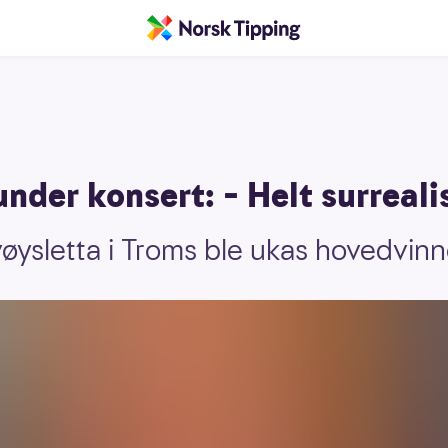
under konsert: – Helt surreali
vøysletta i Troms ble ukas hovedvinn