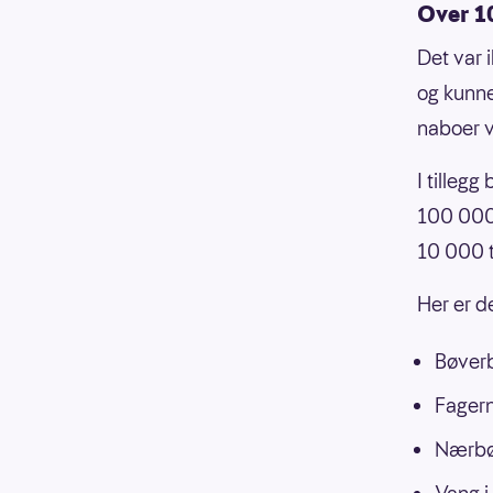
Over 1
Det var 
og kunne
naboer v
I tilleg
100 000
10 000 t
Her er d
Bøverb
Fagern
Nærbø