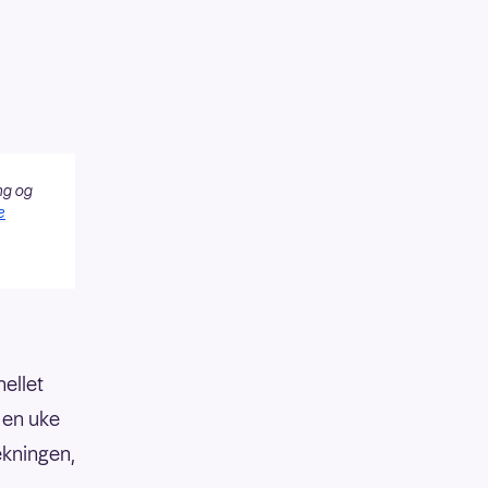
ng og
e
hellet
 en uke
ekningen,