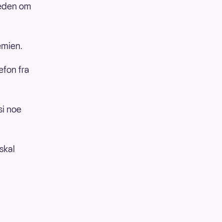
jeden om
emien.
efon fra
si noe
 skal