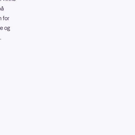
på
 for
re og
.