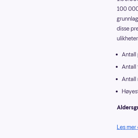
100 000,
grunnlag
disse pr
ulikhete
Antall
Antall
Antall
Høyest
Aldersg
Les mer 