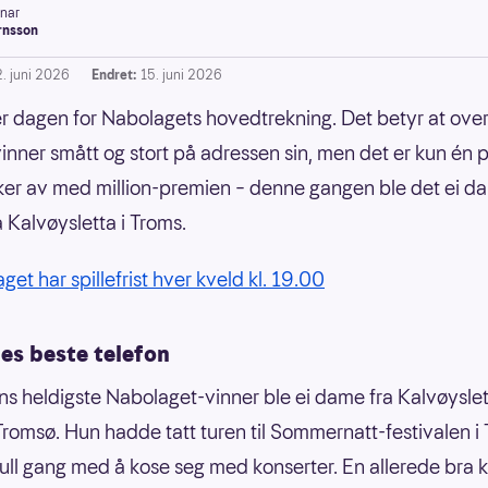
inar
rnsson
2. juni 2026
Endret:
15. juni 2026
r dagen for Nabolagets hovedtrekning. Det betyr at ove
 vinner smått og stort på adressen sin, men det er kun én 
ker av med million-premien – denne gangen ble det ei d
a Kalvøysletta i Troms.
get har spillefrist hver kveld kl. 19.00
es beste telefon
s heldigste Nabolaget-vinner ble ei dame fra Kalvøysle
Tromsø. Hun hadde tatt turen til Sommernatt-festivalen i
 full gang med å kose seg med konserter. En allerede bra k