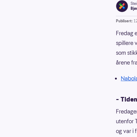
Ste
Bjø
Publisert:
1
Fredag e
spillere
som stik
årene fr
Nabola
– Tiden
Fredagen
utenfor 
og var i