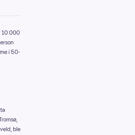
r 10 000
person
ame i 50-
tta
 Tromsø,
veld, ble