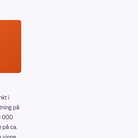
kt i
tning på
90 000
e på ca.
n vinne