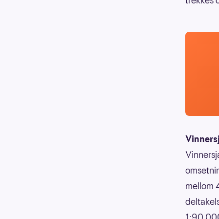
trekkes 
Vinners
Vinnersj
omsetnin
mellom 4
deltakels
1:90.000