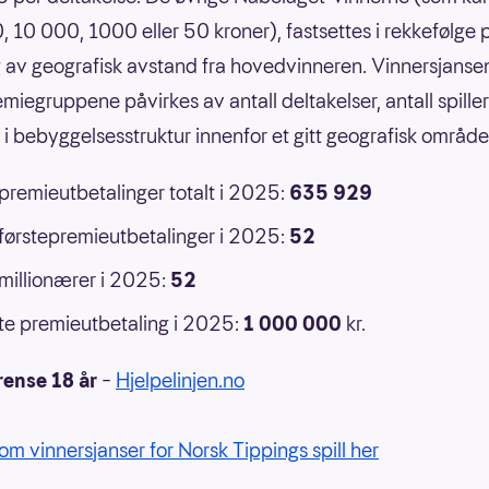
 10 000, 1000 eller 50 kroner), fastsettes i rekkefølge 
 av geografisk avstand fra hovedvinneren. Vinnersjansen
emiegruppene påvirkes av antall deltakelser, antall spille
r i bebyggelsesstruktur innenfor et gitt geografisk område
 premieutbetalinger totalt i 2025:
635 929
 førstepremieutbetalinger i 2025:
52
 millionærer i 2025:
52
e premieutbetaling i 2025:
1 000 000
kr.
rense 18 år
–
Hjelpelinjen.no
om vinnersjanser for Norsk Tippings spill her