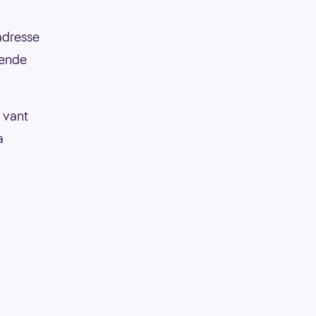
adresse
lende
e vant
a