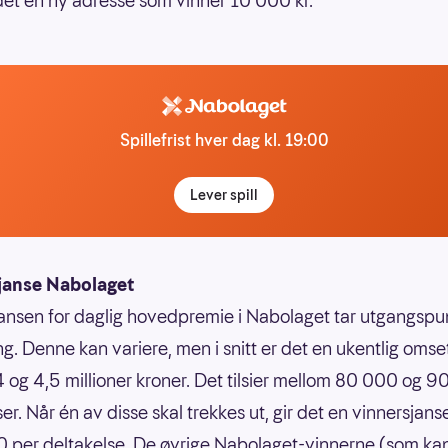
det en ny adresse som vinner 10 000 kr.
Spillefrist hver dag kl. 19:00
Lever spill
janse Nabolaget
ansen for daglig hovedpremie i Nabolaget tar utgangspun
g. Denne kan variere, men i snitt er det en ukentlig omse
 og 4,5 millioner kroner. Det tilsier mellom 80 000 og 
er. Når én av disse skal trekkes ut, gir det en vinnersjans
 per deltakelse. De øvrige Nabolaget-vinnerne (som ka