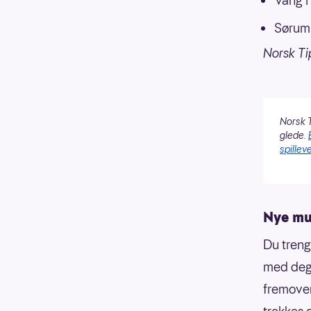
Vang i
Sørums
Norsk Ti
Norsk T
glede.
spilleve
Nye mul
Du treng
med deg 
fremover