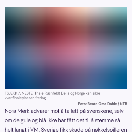
TSJEKKIA NESTE: Thale Rushfeldt Deila og Norge kan sikre
kvartfinaleplassen fredag.
Foto: Beate Oma Dahle / NTB
Nora Mørk advarer mot å ta lett på svenskene, selv
om de gule og blå ikke har fått det til å stemme så
helt langt i VM. Sverige fikk skade på nøkkelspilleren