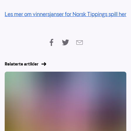
Les mer om vinnersjanser for Norsk Tippings spill her
Relaterte artikler