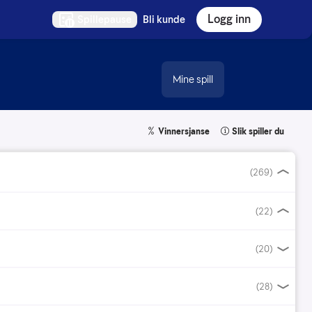
Logg inn
Spillepause
Bli kunde