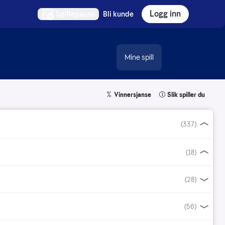
Logg inn
Spillepause
Bli kunde