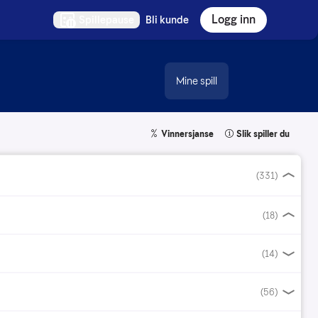
Logg inn
Spillepause
Bli kunde