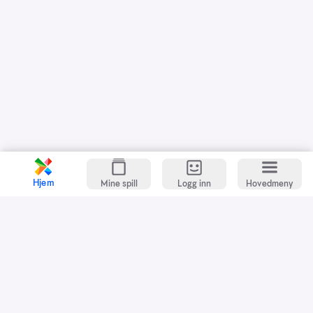
Hjem
Mine spill
Logg inn
Hovedmeny