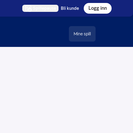
Logg inn
Spillepause
Bli kunde