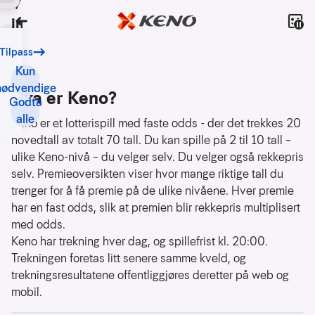
Vi bruker
Spill
informasjonskapsler
Tilbake
Tilpass
Vårt
formål
Kun
med
nødvendige
Hva er Keno?
Godta
informasjonskapsler
alle
er
Keno er et lotterispill med faste odds - der det trekkes 20
blant
hovedtall av totalt 70 tall. Du kan spille på 2 til 10 tall –
annet:
ulike Keno-nivå – du velger selv. Du velger også rekkepris
selv. Premieoversikten viser hvor mange riktige tall du
trenger for å få premie på de ulike nivåene. Hver premie
Nettsidene
skal
har en fast odds, slik at premien blir rekkepris multiplisert
fungere
med odds.
teknisk
Keno har trekning hver dag, og spillefrist kl. 20:00.
Trekningen foretas litt senere samme kveld, og
Samle
trekningsresultatene offentliggjøres deretter på web og
inn
mobil.
statistikk
for