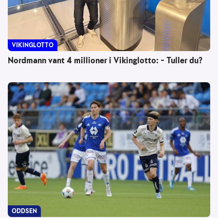
VIKINGLOTTO
Nordmann vant 4 millioner i Vikinglotto: – Tuller du?
ODDSEN