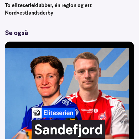
To eliteserieklubber, én region og ett
Nordvestlandsderby
Se også
Oddsen: Eliteserien med Sandefjord-KFUM kl. 19:00. Alder