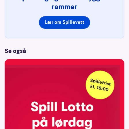
rammer
Lær om Spillevett
Se også
Lotto: Spill Lotto på lørdag. Spillefrist kl. 18:00. Spill her. 