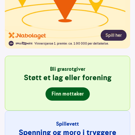
Spill her
Vinnersjanse 1. premie: ca. 1:90 000 per deltakelse.
Grasrotmottaker
Spillevett
Bli grasrotgiver
Støtt et lag eller forening
Finn mottaker
Spillevett
Spenning og moro i tryggere