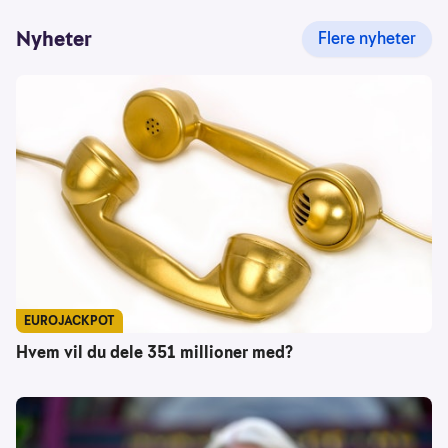
Nyheter
Flere nyheter
EUROJACKPOT
Hvem vil du dele 351 millioner med?