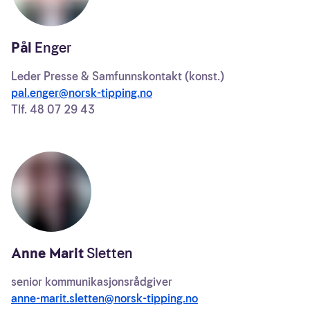
Pål
Enger
Leder Presse & Samfunnskontakt (konst.)
pal.enger@norsk-tipping.no
Tlf.
48 07 29 43
Anne Marit
Sletten
senior kommunikasjonsrådgiver
anne-marit.sletten@norsk-tipping.no