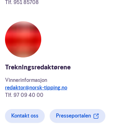
Tlf.
951 85708
Trekningsredaktørene
Vinnerinformasjon
redaktor@norsk-tipping.no
Tlf.
97 09 40 00
Kontakt oss
Presseportalen
åpnes i en ny fane