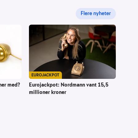
rekke. Aldersgrense 18+. Spill her
 kan du vinne?
otto: Spill Lotto på lørdag. Spillefrist kl. 18:00. Spill her. Vin
Flere nyheter
EUROJACKPOT
oner med?
Eurojackpot: Nordmann vant 15,5
millioner kroner