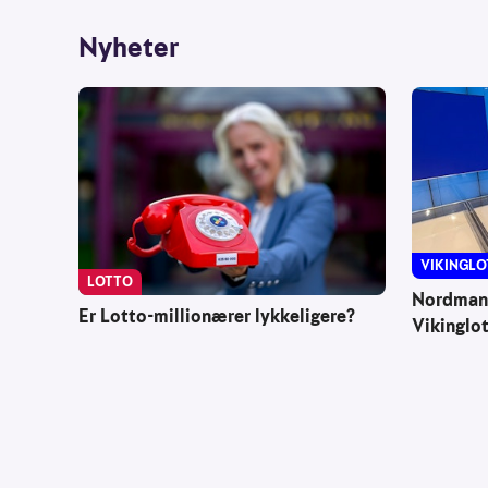
Eurojackpot fredag: Førstepremiepott på ca. 351 millio
Nyheter
VIKINGL
LOTTO
Nordmann
Er Lotto-millionærer lykkeligere?
Vikinglot