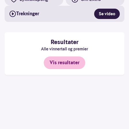
å
forstå
bruksmønster
Trekninger
Se video
Kreditere
kanaler
som
Resultater
sender
trafikk
Alle vinnertall og premier
Vis resultater