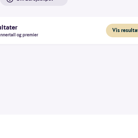
ltater
Vis resulta
innertall og premier