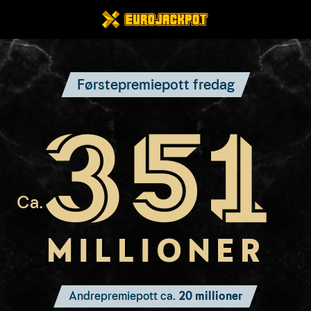
Førstepremiepott fredag
351
Ca.
ojackpot førstepremi
MILLIONER
Andrepremiepott ca.
20 millioner