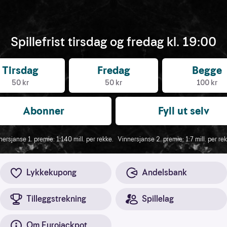
Spillefrist tirsdag og fredag kl. 19:00
Tirsdag
Fredag
Begge
50 kr
50 kr
100 kr
Abonner
Fyll ut selv
nersjanse 1. premie: 1:140 mill. per rekke.
Vinnersjanse 2. premie: 1:7 mill. per re
Lykkekupong
Andelsbank
Tilleggstrekning
Spillelag
Om Eurojackpot