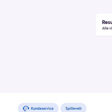
Resu
Alle v
Kundeservice
Spillevett