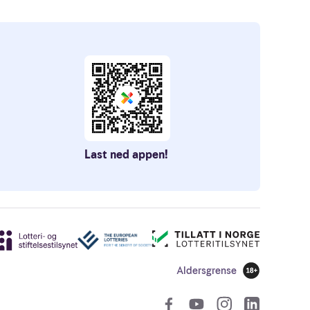
Last ned appen!
Aldersgrense
18 år