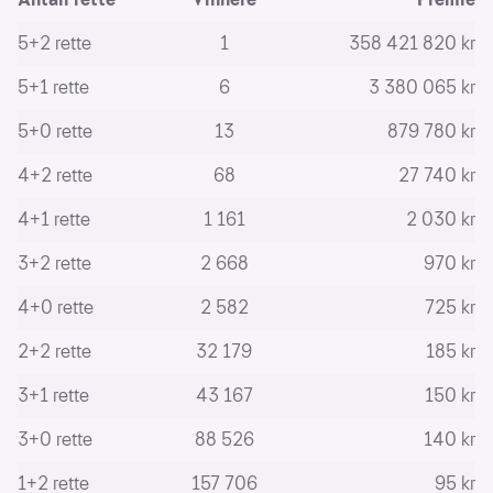
å
forstå
5+2 rette
1
358 421 820 kr
bruksmønster
5+1 rette
6
3 380 065 kr
Kreditere
kanaler
5+0 rette
13
879 780 kr
som
sender
4+2 rette
68
27 740 kr
trafikk
4+1 rette
1 161
2 030 kr
3+2 rette
2 668
970 kr
4+0 rette
2 582
725 kr
2+2 rette
32 179
185 kr
3+1 rette
43 167
150 kr
3+0 rette
88 526
140 kr
1+2 rette
157 706
95 kr