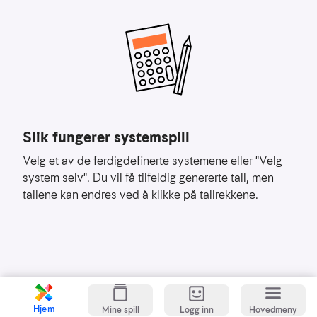
å
forstå
bruksmønster
Kreditere
kanaler
som
sender
trafikk
Slik fungerer systemspill
Velg et av de ferdigdefinerte systemene eller "Velg
system selv". Du vil få tilfeldig genererte tall, men
tallene kan endres ved å klikke på tallrekkene.
Hjem
Mine spill
Logg inn
Hovedmeny