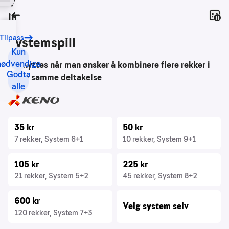
Vi bruker
Spill
informasjonskapsler
Tilbake
Tilpass
Vårt
Systemspill
formål
Kun
med
nødvendige
- benyttes når man ønsker å kombinere flere rekker i
Godta
informasjonskapsler
en og samme deltakelse
alle
er
blant
annet:
35
kr
50
kr
Nettsidene
7 rekker, System 6+1
10 rekker, System 9+1
skal
fungere
105
kr
225
kr
teknisk
21 rekker, System 5+2
45 rekker, System 8+2
Samle
600
kr
inn
Velg system selv
statistikk
120 rekker, System 7+3
for