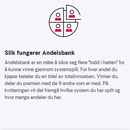
å
forstå
bruksmønster
Kreditere
kanaler
som
sender
trafikk
Slik fungerer Andelsbank
Andelsbank er en måte å sikre seg flere "lodd i hatten" for
å kunne vinne gjennom systemspill. For hver andel du
kjøper betaler du en tidel av totalinnsatsen. Vinner du,
deler du premien med de 9 andre som er med. På
kvitteringen vil det fremgå hvilke system du har spilt og
hvor mange andeler du har.