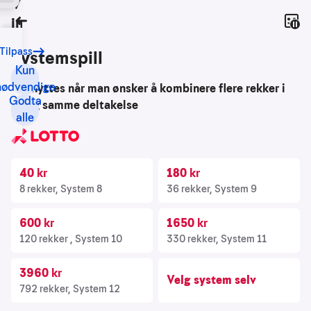
Vi bruker
Spill
informasjonskapsler
Tilbake
Tilpass
Vårt
Systemspill
formål
Kun
med
nødvendige
- benyttes når man ønsker å kombinere flere rekker i
Godta
informasjonskapsler
en og samme deltakelse
alle
er
blant
annet:
40
kr
180
kr
Nettsidene
8 rekker, System 8
36 rekker, System 9
skal
fungere
600
kr
1650
kr
teknisk
120 rekker , System 10
330 rekker, System 11
Samle
3960
kr
inn
Velg system selv
statistikk
792 rekker, System 12
for