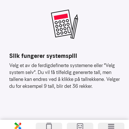
å
forstå
bruksmønster
Kreditere
kanaler
som
sender
trafikk
Slik fungerer systemspill
Velg et av de ferdigdefinerte systemene eller "Velg
system selv". Du vil få tilfeldig genererte tall, men
tallene kan endres ved å klikke på tallrekkene. Velger
du for eksempel 9 tall, blir det 36 rekker.