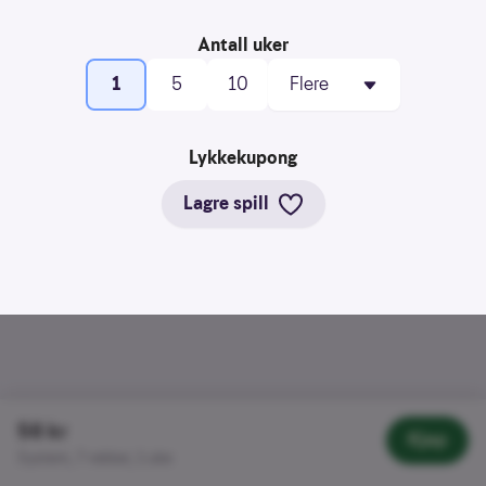
å
Tilleggsvalg
forstå
Antall uker
bruksmønster
1
5
10
Kreditere
kanaler
som
Lykkekupong
sender
trafikk
Lagre spill
56 kr
Kjøp
System, 7 rekker, 1 uke