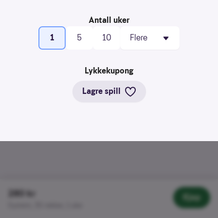
å
Tilleggsvalg
forstå
Antall uker
bruksmønster
1
5
10
Kreditere
kanaler
som
Lykkekupong
sender
trafikk
Lagre spill
280 kr
Kjøp
System, 35 rekker, 1 uke