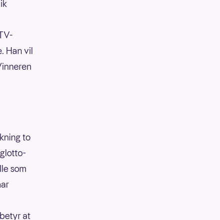
ik
 TV-
. Han vil
 Vinneren
ekning to
glotto-
lle som
har
betyr at