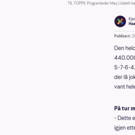
TIL TOPPS: Programleder May Lisbeth kan
Kjer
Ha
Publisert:
2
Den held
440.000 
5-7-6-4.
der lå jo
vant hel
På tur 
- Dette 
igjen et