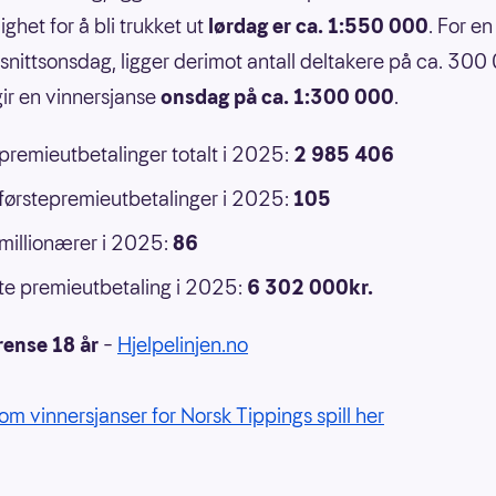
ghet for å bli trukket ut
lørdag er ca. 1:550 000
. For en
nittsonsdag, ligger derimot antall deltakere på ca. 300
ir en vinnersjanse
onsdag på ca. 1:300 000
.
 premieutbetalinger totalt i 2025:
2 985 406
 førstepremieutbetalinger i 2025:
105
 millionærer i 2025:
86
e premieutbetaling i 2025:
6 302 000kr.
rense 18 år
–
Hjelpelinjen.no
om vinnersjanser for Norsk Tippings spill her