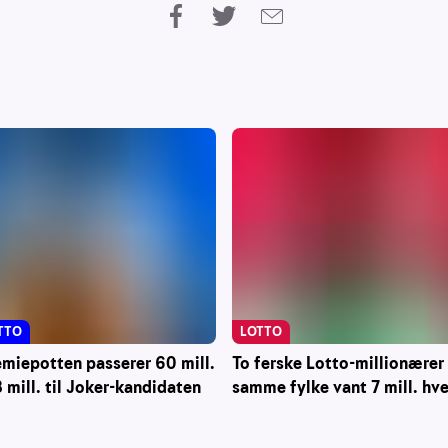
TTO
LOTTO
miepotten passerer 60 mill.
To ferske Lotto-millionærer 
8 mill. til Joker-kandidaten
samme fylke vant 7 mill. hve