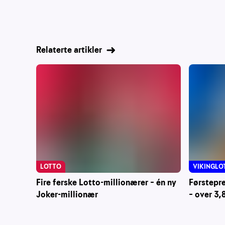
Relaterte artikler
LOTTO
VIKINGLO
Fire ferske Lotto-millionærer – én ny
Førstepre
Joker-millionær
– over 3,