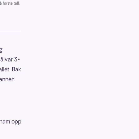
første tall.
g
på var 3-
llet. Bak
 mannen
e ham opp