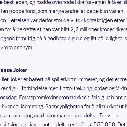
e beskjeden, og hadde overhode ikke forventet å få en sl
 Han trodde først, som mange andre, at dette kun var en
fon. Lettelsen var derfor stor da vi tok kontakt igjen etter
 for å bekrefte at han var blitt 2,2 millioner kroner rikere
ngene fornuftig på å nedbetale gjeld og litt på leilighet.
å være anonym.
janse Joker
illet Joker er basert på spillerkortnummeret, og det er tr
kentlig - i forbindelse med Lotto-trekning lørdag og Vikin
 onsdag. Førstepremievinneren trekkes tilfeldig ut blant a
 i hver spilleomgang. Sannsynligheten for å bli trukket ut 
n sammenheng med hvor mange som deltar. Tar vi en
nittslørdag, ligger antall deltakere på ca. 550 000. Det 