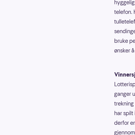
hyggelig
telefon.
tulletele
sendingen
bruke pe
ønsker 
Vinners
Lotterisp
ganger u
trekning
har spilt
derfor e
gjennoms