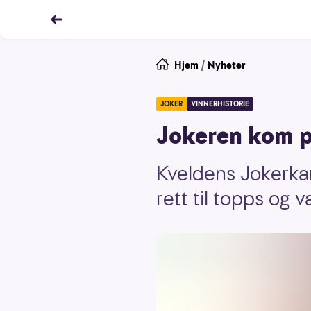
Hjem
/
Nyheter
JOKER
VINNERHISTORIE
Jokeren kom på
Kveldens Jokerkan
rett til topps og v