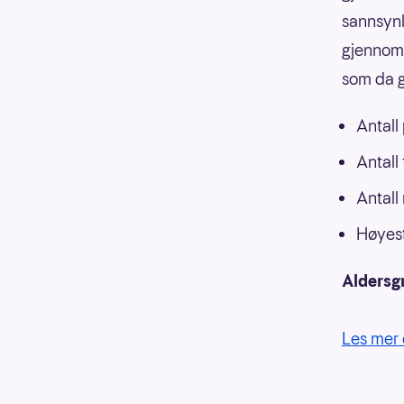
sannsynli
gjennoms
som da g
Antall
Antall
Antall
Høyest
Aldersg
Les mer 