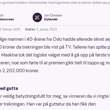
 gratulere kveldens Jokerkandidat med toppremien etter at jokeren dukket opp på 
sti
Jon Christian
akensveen
Dybendal
8. februar 2015
Endret:
2. januar 2023
ige mannen i 40-årene fra Oslo hadde allerede sikret se
kroner da trekningen ble vist på TV. Tallene han spilte 
 Maskina tok det logiske valget med å gå opp på første ta
keren, noe som førte til at premien gikk helt til topps og
e 2.202.000 kroner.
med gutta
er veldig betydningsfullt for meg, sa vinneren da vi ringt
ter trekningen. Han var på guttetur da han fikk den