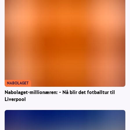
NABOLAGET
Nabolaget-millionæren: – Nå blir det fotballtur til
Liverpool