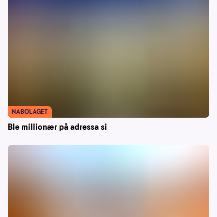
NABOLAGET
Ble millionær på adressa si