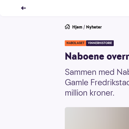
Hjem
/
Nyheter
NABOLAGET
VINNERHISTORIE
Naboene overr
Sammen med Nabol
Gamle Fredrikstad
million kroner.