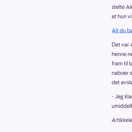
stelte A
at hun v
Alt du b
Det var 
henne ne
fram til
naboer s
det avslø
- Jeg kl
umiddelb
Artikkel