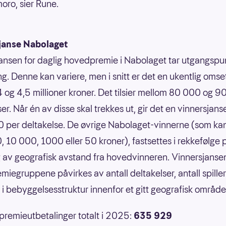
ro, sier Rune.
janse Nabolaget
ansen for daglig hovedpremie i Nabolaget tar utgangspun
g. Denne kan variere, men i snitt er det en ukentlig omse
 og 4,5 millioner kroner. Det tilsier mellom 80 000 og 
er. Når én av disse skal trekkes ut, gir det en vinnersjans
 per deltakelse. De øvrige Nabolaget-vinnerne (som ka
 10 000, 1000 eller 50 kroner), fastsettes i rekkefølge 
 av geografisk avstand fra hovedvinneren. Vinnersjansen
emiegruppene påvirkes av antall deltakelser, antall spille
r i bebyggelsesstruktur innenfor et gitt geografisk område
 premieutbetalinger totalt i 2025:
635 929