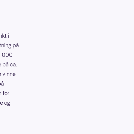
kt i
tning på
90 000
e på ca.
n vinne
på
 for
re og
.