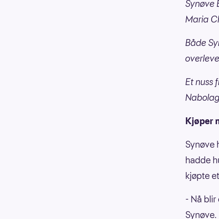
Synøve Et
Maria C
Både Syn
overleve
Et nuss 
Nabolage
Kjøper n
Synøve h
hadde hu
kjøpte e
- Nå blir
Synøve.