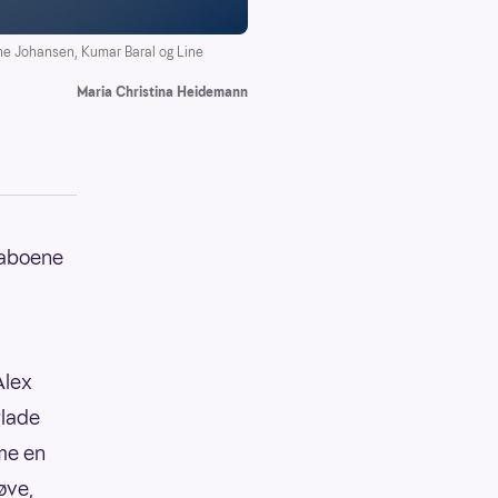
une Johansen, Kumar Baral og Line
Maria Christina Heidemann
 naboene
Alex
glade
me en
øve,