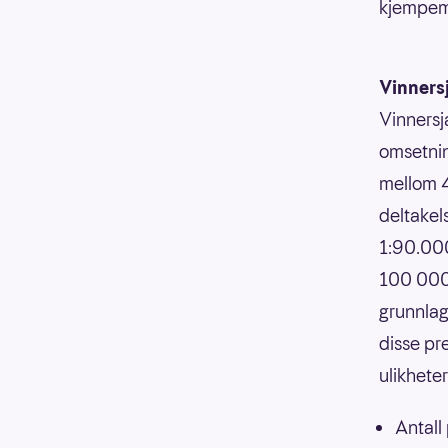
kjempemo
Vinners
Vinnersj
omsetnin
mellom 4
deltakels
1:90.000
100 000,
grunnlag
disse pr
ulikhete
Antall