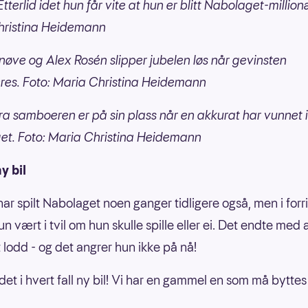
terlid idet hun får vite at hun er blitt Nabolaget-million
hristina Heidemann
øve og Alex Rosén slipper jubelen løs når gevinsten
res. Foto: Maria Christina Heidemann
fra samboeren er på sin plass når en akkurat har vunnet i
t. Foto: Maria Christina Heidemann
y bil
ar spilt Nabolaget noen ganger tidligere også, men i forr
n vært i tvil om hun skulle spille eller ei. Det endte med 
t lodd - og det angrer hun ikke på nå!
 det i hvert fall ny bil! Vi har en gammel en som må byttes 