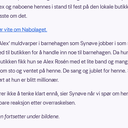
lex og naboene hennes i stand til fest på den lokale butik
isste om det.
ør vite om Nabolaget.
Alex' muldvarper i barnehagen som Synøve jobber i som
d til butikken for å handle inn noe til barnehagen. Da h
 butikken fikk hun se Alex Rosén med et lite band og man
om sto og ventet på henne. De sang og jublet for henne. 
rt at hun er blitt millionær.
arer ikke å tenke klart ennå, sier Synøve når vi spør om h
are reaksjon etter overraskelsen.
en fortsetter under bildene.