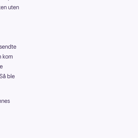
ken uten
 sendte
un kom
ge
Så ble
ennes