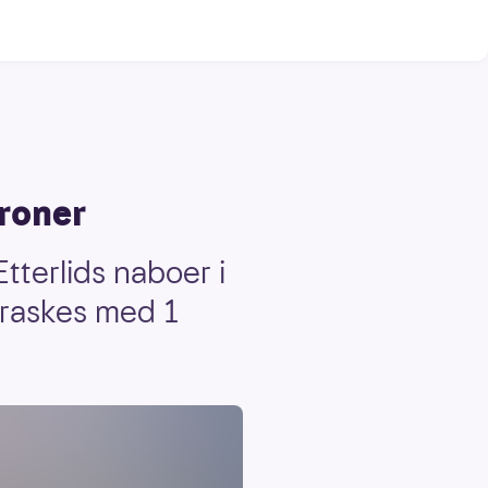
roner
terlids naboer i
rraskes med 1