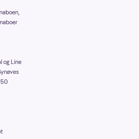
r naboen,
s naboer
l og Line
 Synøves
 50
et