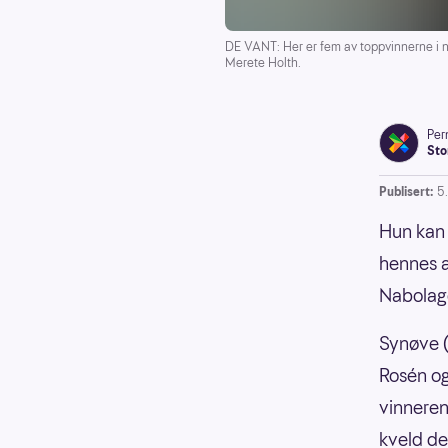
DE VANT: Her er fem av toppvinnerne i na
Merete Holth.
Pern
Sto
Publisert:
5
Hun kan 
hennes a
Nabolag
Synøve (
Rosén og
vinneren
kveld de