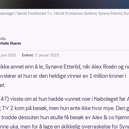
bolaget i Gamle Fredrikstad. F.v.: Henrik Kristiansen Gulland, Synøve Etterlid, R
ille
rholm Skaret
. juni 2015
Endret:
2. januar 2023
ikke annet enn å le, Synøve Etterlid, når Alex Rosén og
vslører at hun er den heldige vinner av 1 million kroner i
et.
47) visste om at hun hadde vunnet
noe
i Nabolaget før 
 TV 2 kom på besøk, men hun ante ikke hvor mye. Den 
 trodde dessuten hun skulle få besøk av Alex & co hjem
nne uka, men for å lage en skikkelig overraskelse for Syn