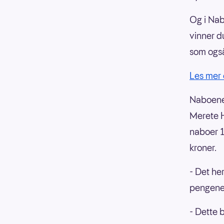
Og i Nab
vinner d
som også
Les mer
Naboene 
Merete H
naboer 
kroner.
- Det her
pengene 
- Dette b