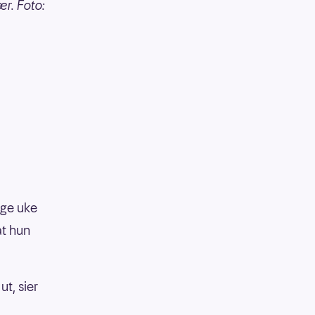
ær. Foto:
ige uke
at hun
ut, sier