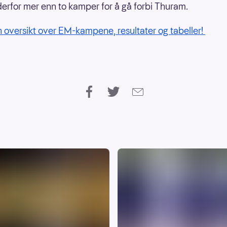
derfor mer enn to kamper for å gå forbi Thuram.
n oversikt over EM-kampene, resultater og tabeller!