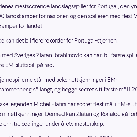
idenes mestscorende landslagsspiller for Portugal, den yng
0 landskamper for nasjonen og den spilleren med flest 
lkamper for landet.
ke kan det bli flere rekorder for Portugal-stjernen.
ed Sveriges Zlatan Ibrahimovic kan han bli første spille
ire EM-sluttspill på rad.
jernespillerne står med seks nettkjenninger i EM-
llsammenheng så langt, og begge scoret sitt første mål i 
ke legenden Michel Platini har scoret flest mål i EM-slutt
 ni nettkjenninger. Dermed kan Zlatan og Ronaldo gå forbi
e enn tre scoringer under årets mesterskap.