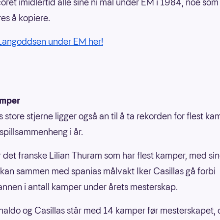
coret imidlertid alle sine ni mål under EM i 1984, noe som
res å kopiere.
 Langoddsen under EM her!
amper
 store stjerne ligger også an til å ta rekorden for flest ka
spillsammenheng i år.
r det franske Lilian Thuram som har flest kamper, med sin
kan sammen med spanias målvakt Iker Casillas gå forbi
nnen i antall kamper under årets mesterskap.
aldo og Casillas står med 14 kamper før mesterskapet, 