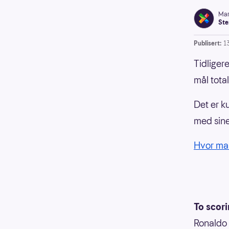
Mar
Ste
Publisert:
1
Tidligere
mål total
Det er k
med sine
Hvor man
To scori
Ronaldo 