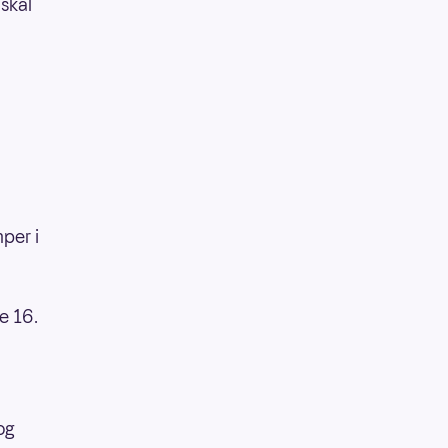
 skal
mper i
e 16.
og