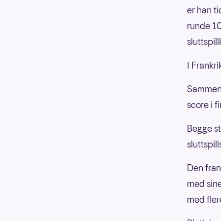
er han t
runde 10
sluttspil
I Frankri
Sammen m
score i f
Begge st
sluttspi
Den frans
med sine
med fler