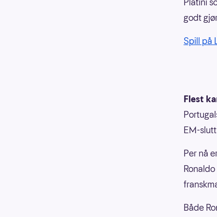
Platini s
godt gjø
Spill på
Flest k
Portugals
EM-slutt
Per nå e
Ronaldo 
franskma
Både Ron