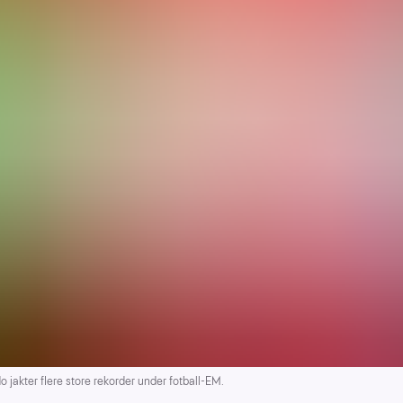
akter flere store rekorder under fotball-EM.