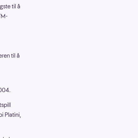
ste til å
VM-
ren til å
2004.
spill
 Platini,