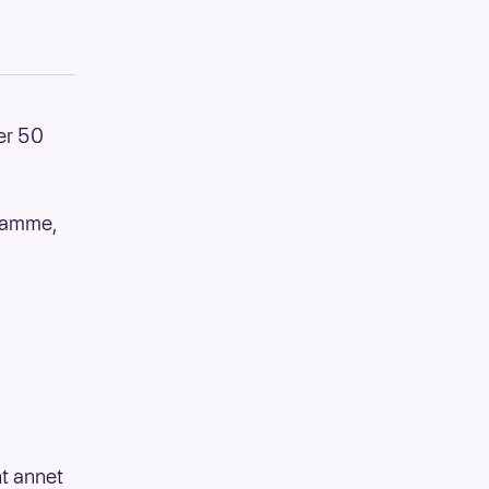
ver 50
 samme,
t annet