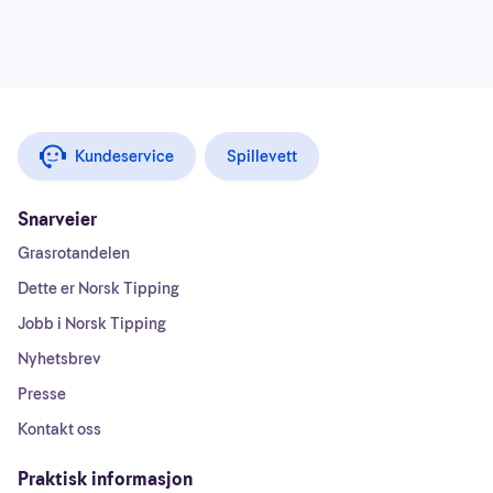
Kundeservice
Spillevett
Snarveier
Grasrotandelen
Dette er Norsk Tipping
Jobb i Norsk Tipping
Nyhetsbrev
Presse
Kontakt oss
Praktisk informasjon