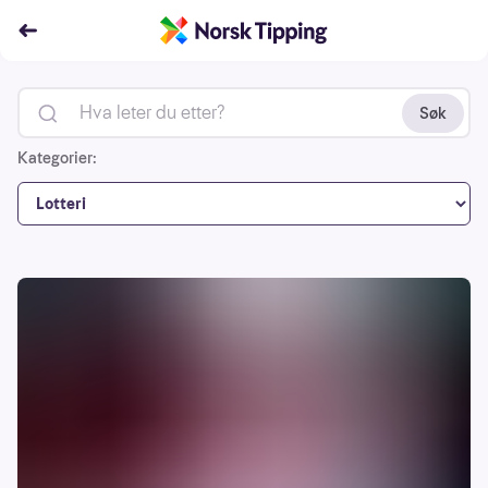
Nyheter
Søk i artikler
Hva leter du etter?
Søk
Kategorier:
Lotteriartikler