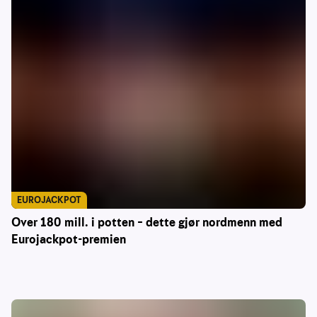
EUROJACKPOT
Over 180 mill. i potten – dette gjør nordmenn med
Eurojackpot-premien