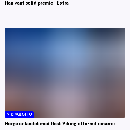
Han vant solid premie i Extra
VIKINGLOTTO
Norge er landet med flest Vikinglotto-millionærer