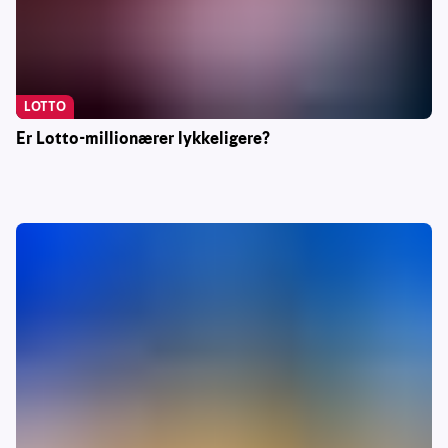
LOTTO
Er Lotto-millionærer lykkeligere?