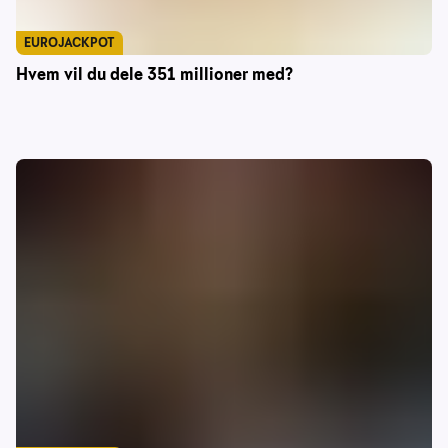
EUROJACKPOT
Hvem vil du dele 351 millioner med?