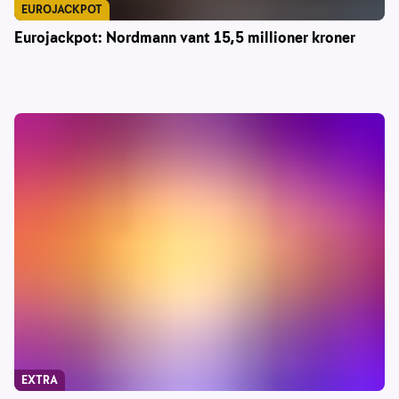
EUROJACKPOT
Eurojackpot: Nordmann vant 15,5 millioner kroner
EXTRA