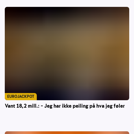
EUROJACKPOT
Vant 18,2 mill.: – Jeg har ikke peiling på hva jeg føler