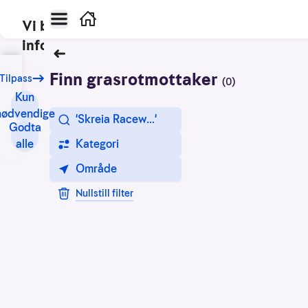
Hovedmeny
Hjem
Vi bruker
informasjonskapsler
Tilbake
Vårt
Finn grasrotmottaker
treff
Tilpass
(
0
)
formål
Kun
med
Grasrotmottakere
nødvendige
Velg filtere for søk
'Skreia Racew...'
informasjonskapsler
Godta
er
alle
Kategori
blant
Område
annet:
Nullstill filter
Nettsidene
skal
fungere
teknisk
Samle
inn
statistikk